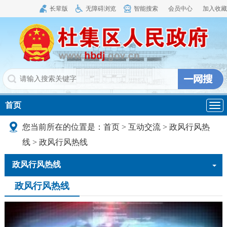
长辈版
无障碍浏览
智能搜索
会员中心
加入收藏
首页
导
航
您当前所在的位置是：
首页
>
互动交流
>
政风行风热
线
>
政风行风热线
政风行风热线
政风行风热线