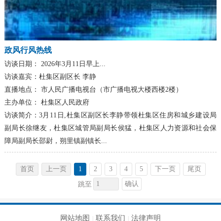
政风行风热线
访谈日期：
2026年3月11日早上...
访谈嘉宾：
杜集区副区长 李静
直播地点：
市人民广播电视台（市广播电视大楼西楼2楼）
主办单位：
杜集区人民政府
访谈简介：
3月11日,杜集区副区长李静带领杜集区住房和城乡建设局
副局长徐继友，杜集区城管局副局长侯猛，杜集区人力资源和社会保
障局副局长邵尉，朔里镇副镇长...
首页
上一页
1
2
3
4
5
下一页
尾页
确认
跳至
网站地图
联系我们
法律声明
|
|