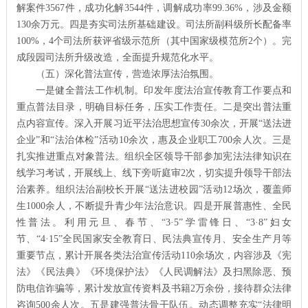
解案件3567件，成功化解3544件，调解成功率99.36%，涉及金额
130余万元。四是夯实司法所基础建设。司法所副科级所长配备率
100%，4个司法所获评省级示范所（其中国家级模范所2个）。完
成段园司法所升级改造，全面提升规范化水平。
（五）深化普法宣传，营造浓厚法治氛围。
一是健全普法工作机制。印发年度法治宣传教育工作要点和
重点普法目录，明确目标任务，压实工作责任。二是突出普法重
点内容宣传。深入开展习近平法治思想宣传30余次，开展“送法进
企业”和“法治体检”活动10余次，惠及企业职工700余人次。三是
扎实推进重点对象普法。组织全区领导干部参加宪法法律知识在
线学习考试，开展线上、线下旁听庭审2次，切实提升领导干部法
治素养。组织法治副校长开展“送法进校园”活动12场次，覆盖师
生1000余人，不断提升青少年法治意识。四是开展普惠性、全民
性普法。利用元旦、春节、“3·5”学雷锋日、“3·8”妇女
节、“4·15”全民国家安全教育日、民法典宣传月、安全生产月等
重要节点，累计开展各类法治宣传活动110余场次，内容涉及《宪
法》《民法典》《环境保护法》《人民调解法》及扫黑除恶、预
防电信诈骗等，累计发放宣传资料及书籍2万余份，接待群众法律
咨询500余人次。五是建强普法骨干队伍。动态调整充实“法律明