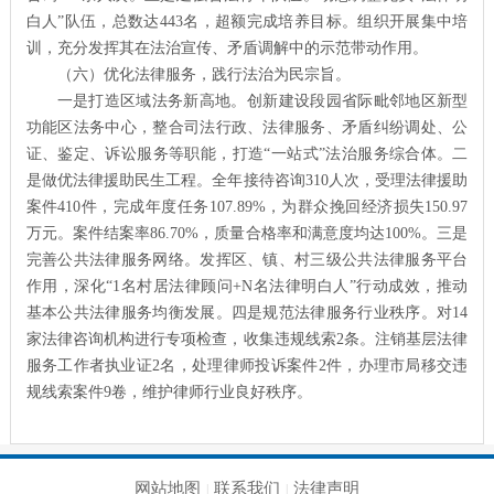
白人”队伍，总数达443名，超额完成培养目标。组织开展集中培
训，充分发挥其在法治宣传、矛盾调解中的示范带动作用。
（六）优化法律服务，践行法治为民宗旨。
一是打造区域法务新高地。创新建设段园省际毗邻地区新型
功能区法务中心，整合司法行政、法律服务、矛盾纠纷调处、公
证、鉴定、诉讼服务等职能，打造“一站式”法治服务综合体。二
是做优法律援助民生工程。全年接待咨询310人次，受理法律援助
案件410件，完成年度任务107.89%，为群众挽回经济损失150.97
万元。案件结案率86.70%，质量合格率和满意度均达100%。三是
完善公共法律服务网络。发挥区、镇、村三级公共法律服务平台
作用，深化“1名村居法律顾问+N名法律明白人”行动成效，推动
基本公共法律服务均衡发展。四是规范法律服务行业秩序。对14
家法律咨询机构进行专项检查，收集违规线索2条。注销基层法律
服务工作者执业证2名，处理律师投诉案件2件，办理市局移交违
规线索案件9卷，维护律师行业良好秩序。
网站地图
联系我们
法律声明
|
|