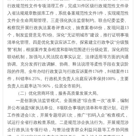
行政规范性文件专项清理工作，完成31件区级行政规范性文件录
入省法规规章数据库工作，系统备案规范性文件1件，实现规范性
文件全生命周期管理。三是强化执法监督制约。联合纪委监委、
检察院开展行政执法案卷评查4次，抽查案卷68份，发现问题13
个，制发监督意见书3份。深化“无证明城市”建设，推行证明事项
清单化管理。四是优化复议应诉工作。探索建立行政争议“分级预
警”机制，根据案件复杂程度和影响范围进行分级处置。深化府院
联动机制，加强与人民法院在事实认定、法律适用等方面的沟通
协调。充分发挥行政调解、协商、释法说理等柔性手段在复议阶
段的作用。全年办结行政复议与行政应诉案件176件，纠错案件11
件，纠错率6.25%。行政机关负责人出庭应诉率保持100%，主要
负责人出庭率达70.96%，位居全市前列。
（二）优化营商环境，服务高质量发展大局。
一是创新执法监管模式。全面推进“综合查一次”改革，编制
并公布涵盖9家执法单位、8项联合事项的清单和年度计划。召开
工作推进会1次，开展专题培训1次，推广“扫码入企”检查模式，
试运行全省行政检查系统。二是规范涉企执法行为。开展规范涉
企行政执法专项行动，与整治侵害群众利益问题等工作协同推