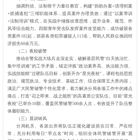
抽调刑侦、法制骨干力量任教官，构建“协助办案+清理积案
+抓捕逃犯”三维职能体系，提高案件办理质效；通过“以案带训
+法制培训”模式，在实战中锤炼侦查思维，提升业务、规范、作
风等综合能力。四期青年突击队发挥案件攻坚能力，成功破获各
类案件182起，抓获各类犯罪嫌疑人113名，帮助人民群众挽回经
济损失60余万元。
（二）夜校砺警
推动全警实战大练兵走深走实，破解基层民警“白天执法忙、
集中培训难”的工学矛盾，锚定淬炼“政治素养高、执法能力强、
实战技能精”过硬队伍目标，创新开办“星光夜校”，课程包括思想
政治、规范执法、专业技术、基础工作、综合保障五大类内容，
满足广大民警辅警个性化需求，着力解决分局各项工作中的难点
痛点，打造“召之即来、战之能胜”的高素质公安队伍。目前“星光
夜校”已举办10期，覆盖民警辅警500余人次，有效提升了队伍整
体履职能力。
（三）晨训铸风
分局机关、各派出所将队伍正规化建设抓在日常、严在经
常，充分利用每日“早点名”时间，组织全体民警辅警开展“晨