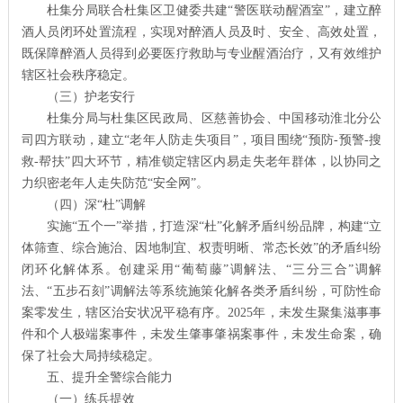
杜集分局联合杜集区卫健委共建“警医联动醒酒室”，建立醉
酒人员闭环处置流程，实现对醉酒人员及时、安全、高效处置，
既保障醉酒人员得到必要医疗救助与专业醒酒治疗，又有效维护
辖区社会秩序稳定。
（三）护老安行
杜集分局与杜集区民政局、区慈善协会、中国移动淮北分公
司四方联动，建立“老年人防走失项目”，项目围绕“预防-预警-搜
救-帮扶”四大环节，精准锁定辖区内易走失老年群体，以协同之
力织密老年人走失防范“安全网”。
（四）深“杜”调解
实施“五个一”举措，打造深“杜”化解矛盾纠纷品牌，构建“立
体筛查、综合施治、因地制宜、权责明晰、常态长效”的矛盾纠纷
闭环化解体系。创建采用“葡萄藤”调解法、“三分三合”调解
法、“五步石刻”调解法等系统施策化解各类矛盾纠纷，可防性命
案零发生，辖区治安状况平稳有序。2025年，未发生聚集滋事事
件和个人极端案事件，未发生肇事肇祸案事件，未发生命案，确
保了社会大局持续稳定。
五、提升全警综合能力
（一）练兵提效