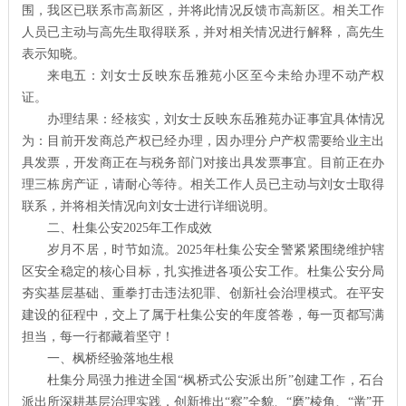
围，我区已联系市高新区，并将此情况反馈市高新区。相关工作
人员已主动与高先生取得联系，并对相关情况进行解释，高先生
表示知晓。
来电五：刘女士反映东岳雅苑小区至今未给办理不动产权
证。
办理结果：经核实，刘女士反映东岳雅苑办证事宜具体情况
为：目前开发商总产权已经办理，因办理分户产权需要给业主出
具发票，开发商正在与税务部门对接出具发票事宜。目前正在办
理三栋房产证，请耐心等待。相关工作人员已主动与刘女士取得
联系，并将相关情况向刘女士进行详细说明。
二、杜集公安2025年工作成效
岁月不居，时节如流。2025年杜集公安全警紧紧围绕维护辖
区安全稳定的核心目标，扎实推进各项公安工作。杜集公安分局
夯实基层基础、重拳打击违法犯罪、创新社会治理模式。在平安
建设的征程中，交上了属于杜集公安的年度答卷，每一页都写满
担当，每一行都藏着坚守！
一、枫桥经验落地生根
杜集分局强力推进全国“枫桥式公安派出所”创建工作，石台
派出所深耕基层治理实践，创新推出“察”全貌、“磨”棱角、“凿”开