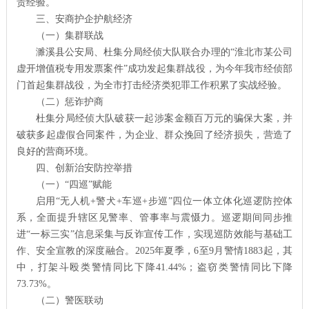
贵经验。
三、安商护企护航经济
（一）集群联战
濉溪县公安局、杜集分局经侦大队联合办理的“淮北市某公司
虚开增值税专用发票案件”成功发起集群战役，为今年我市经侦部
门首起集群战役，为全市打击经济类犯罪工作积累了实战经验。
（二）惩诈护商
杜集分局经侦大队破获一起涉案金额百万元的骗保大案，并
破获多起虚假合同案件，为企业、群众挽回了经济损失，营造了
良好的营商环境。
四、创新治安防控举措
（一）“四巡”赋能
启用“无人机+警犬+车巡+步巡”四位一体立体化巡逻防控体
系，全面提升辖区见警率、管事率与震慑力。巡逻期间同步推
进“一标三实”信息采集与反诈宣传工作，实现巡防效能与基础工
作、安全宣教的深度融合。2025年夏季，6至9月警情1883起，其
中，打架斗殴类警情同比下降41.44%；盗窃类警情同比下降
73.73%。
（二）警医联动