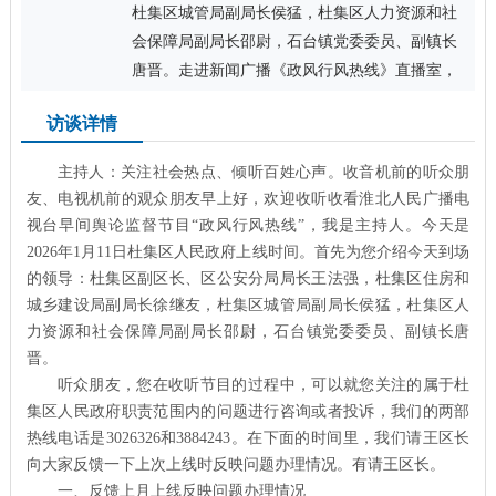
杜集区城管局副局长侯猛，杜集区人力资源和社
会保障局副局长邵尉，石台镇党委委员、副镇长
唐晋。走进新闻广播《政风行风热线》直播室，
就属于杜集区人民政府职责范围内的问题与市民
访谈详情
进行了热线交流。
主持人：关注社会热点、倾听百姓心声。收音机前的听众朋
友、电视机前的观众朋友早上好，欢迎收听收看淮北人民广播电
视台早间舆论监督节目“政风行风热线”，我是主持人。今天是
2026年1月11日杜集区人民政府上线时间。首先为您介绍今天到场
的领导：杜集区副区长、区公安分局局长王法强，杜集区住房和
城乡建设局副局长徐继友，杜集区城管局副局长侯猛，杜集区人
力资源和社会保障局副局长邵尉，石台镇党委委员、副镇长唐
晋。
听众朋友，您在收听节目的过程中，可以就您关注的属于杜
集区人民政府职责范围内的问题进行咨询或者投诉，我们的两部
热线电话是3026326和3884243。在下面的时间里，我们请王区长
向大家反馈一下上次上线时反映问题办理情况。有请王区长。
一、反馈上月上线反映问题办理情况