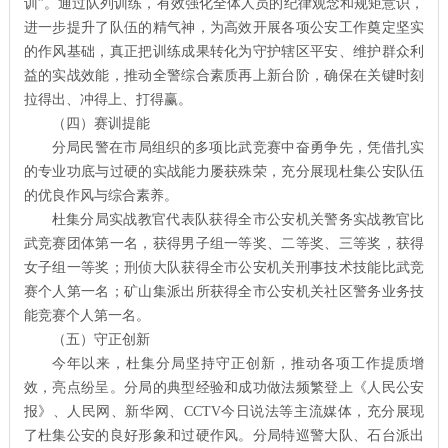
训”。通过队列训练，有效强化全体人员的纪律观念和规矩意识，
进一步提升了队伍的精气神，为高效开展各项公安工作奠定坚实
的作风基础，真正把训练成果转化为守护辖区平安、维护群众利
益的实战效能，推动全警综合素质再上新台阶，确保在关键时刻
拉得出、冲得上、打得赢。
（四）赛训提能
分局民警在市局组织的多项比武竞赛中奋勇争先，凭借扎实
的专业功底与过硬的实战能力屡获殊荣，充分展现杜集公安队伍
的优良作风与综合素养。
杜集分局实战教官代表队获得全市公安机关警务实战教官比
武竞赛团体第一名，获得男子组一等奖、二等奖、三等奖，获得
女子组一等奖；刑侦大队获得全市公安机关刑事技术技能比武竞
赛个人第一名；矿山集派出所获得全市公安机关社区警务业务技
能竞赛个人第一名。
（五）守正创新
今年以来，杜集分局坚持守正创新，推动各项工作提质增
效，亮点纷呈。分局的典型经验和成功做法频繁登上《人民公安
报》、人民网、新华网、CCTV今日说法等主流媒体，充分展现
了杜集公安的良好形象和过硬作风。分局特巡警大队、石台派出