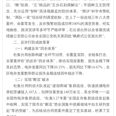
口、“雕”纹路、“立”精品的“五步石刻调解法”；牢固树立主防理
念，充分运用“智眸”高清视频监控防控体系、“潮汐”科学布警机
制、“两队一室”综合研判调度机制，交上了一份连续三年八大类
案件、命案零发生，反诈预警劝阻成功率100%的满意答卷。经实
地验收、路演宣讲等多环节严格评审，石台派出所以全省最优成
绩被公安部公示命名全国公安机关第四批“枫桥式公安派出所”。
二、反诈打防成效显著
（一）构建反诈“四全体系”
杜集分局创新构建“全环节治理、全覆盖宣防、全链条打击、
全要素评价”的反诈“四全体系”，推动实现发案数、损失金额下降
良好态势，电诈发案同比下降20.25%，损失同比下降14.67%，全
区电诈发案数和群众损失金额连续四年稳步下降。
（二）实现“断流”破冰
杜集分局刑侦大队发起“虚假商城”集群战役，快速抓捕电诈
类犯罪嫌疑人107人，扣押涉案资金140万余元，系全市唯一一起
全国性电诈集群战役。“杜集3.27专案”全国反诈集群战役发起集
中收网，实现了我市在“断流”类全国集中抓捕领域中自主研判发
起“零的突破”，为后续侦办同类案件奠定了坚实基础，积累了宝