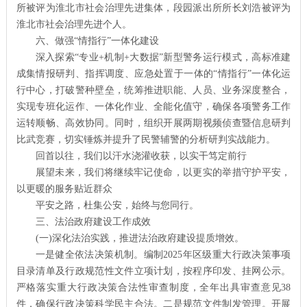
所被评为淮北市社会治理先进集体，段园派出所所长刘浩被评为
淮北市社会治理先进个人。
六、做强“情指行”一体化建设
深入探索“专业+机制+大数据”新型警务运行模式，高标准建
成集情报研判、指挥调度、应急处置于一体的“情指行”一体化运
行中心，打破警种壁垒，统筹推进职能、人员、业务深度整合，
实现专班化运作、一体化作业、全能化值守，确保各项警务工作
运转顺畅、高效协同。同时，组织开展两期视频侦查暨信息研判
比武竞赛，切实锤炼并提升了民警辅警的分析研判实战能力。
回首以往，我们以汗水浇灌收获，以实干笃定前行
展望未来，我们将继续牢记使命，以更实的举措守护平安，
以更暖的服务贴近群众
平安之路，杜集公安，始终与您同行。
三、法治政府建设工作成效
(一)深化法治实践，推进法治政府建设提质增效。
一是健全依法决策机制。编制2025年区级重大行政决策事项
目录清单及行政规范性文件立项计划，按程序印发、挂网公示。
严格落实重大行政决策合法性审查制度，全年出具审查意见38
件，确保行政决策科学民主合法。二是规范文件制发管理。开展