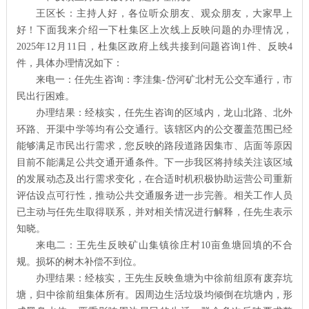
王区长：主持人好，各位听众朋友、观众朋友，大家早上
好！下面我来介绍一下杜集区上次线上反映问题的办理情况，
2025年12月11日，杜集区政府上线共接到问题咨询1件、反映4
件，具体办理情况如下：
来电一：任先生咨询：李洼集-岱河矿北村无公交车通行，市
民出行困难。
办理结果：经核实，任先生咨询的区域内，龙山北路、北外
环路、开渠中学等均有公交通行。该辖区内的公交覆盖范围已经
能够满足市民出行需求，您反映的路段道路因集市、店面等原因
目前不能满足公共交通开通条件。下一步我区将持续关注该区域
的发展动态及出行需求变化，在合适时机积极协助运营公司重新
评估设点可行性，推动公共交通服务进一步完善。相关工作人员
已主动与任先生取得联系，并对相关情况进行解释，任先生表示
知晓。
来电二：王先生反映矿山集镇徐庄村10亩鱼塘回填的不合
规。损坏的树木补偿不到位。
办理结果：经核实，王先生反映鱼塘为中徐前组原有废弃坑
塘，归中徐前组集体所有。因周边生活垃圾均倾倒在坑塘内，形