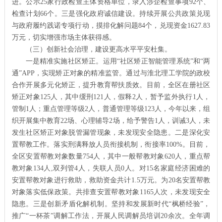
进。公示25家行政检查主体资格单位，录入涉企检查事项92个、
检查计划66个。三是强化政府诚信建设。持续开展公共政策兑现
与政府履约践诺专项行动，摸排化解问题84个，兑现资金1627.83
万元，切实增强市场主体获得感。
（三）创新社会治理，建设更高水平平安杜集。
一是精准实施社区矫正。运用“社区矫正智能管理系统”和“两
通”APP，实现矫正对象的精准监管。通过与淮北理工学院的政校
合作开展多元化矫正，提升教育帮扶质效。目前，全区在册社区
矫正对象125人，其中缓刑121人，假释2人，暂予监外执行1人，
管制1人；重点管理等级2人，普通管理等级123人，今年以来，组
织开展集中教育22场、心理辅导2场，给予警告1人，训诫3人，未
发生社区矫正对象脱管漏管现象，未发现安全隐患。二是深化安
置帮教工作。落实刑满释放人员衔接机制，衔接率100%。目前，
全区安置帮教对象数量754人，其中一般帮教对象620人，重点帮
教对象134人,双列管4人，失联人员0人。对15名家庭经济困难的
安置帮教对象进行救助，救助资金共计1.5万元。为20名安置帮教
对象落实低保政策。共排查安置帮教对象1165人次，未发现安全
隐患。三是创新矛盾化解机制。坚持和发展新时代“枫桥经验”，
推广“一杯茶”调解工作法，开展人民调解员培训20余次。全年调