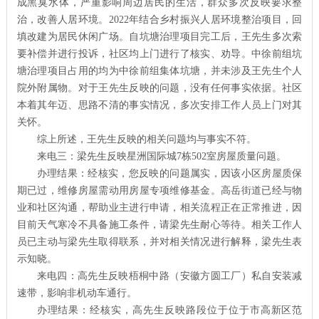
成黑臭水体，严重影响周边居民的生活，群众多次反映要求整
治，改善人居环境。2022年结合乡村振兴人居环境整治项目，回
填改建为居民休闲广场。自坑塘治理项目完工后，王先生多次索
要补偿并进行投诉，社区均上门进行了核实、劝导。中徐前组坑
塘治理项目占用的均为中徐前组集体坑塘，并未涉及王先生个人
院外附属物。对于王先生反映的问题，没有任何事实依据。社区
本着其年迈、思路不清的事实情况，多次安排工作人员上门对其
关怀。
综上所述，王先生反映的相关问题均与事实不符。
来电三：梁先生反映星洲国际城7栋502室房屋质量问题。
办理结果：经核实，您反映的问题属实，因该小区房屋质保
期已过，维修房屋需动用房屋专项维修基金。高岳街道已经与物
业和社区沟通，帮助业主进行申请，相关流程正在正常推进，因
目前天气寒冷不具备施工条件，请梁先生耐心等待。相关工作人
员已主动与梁先生取得联系，并对相关情况进行解释，梁先生表
示知晓。
来电四：高先生反映梧桐中路（安徽方圆工厂）私自安装减
速带，影响非机动车通行。
办理结果：经核实，高先生反映路段位于位于市高新区范