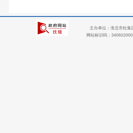
本级政策解读
回应关切
监督保障
主办单位：淮北市杜集
财政预决算
网站标识码：34060200
“三大”攻坚战
社会公益事业建设
及重点民生领域
减税降费
公共资源配置
公共监管