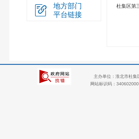
地方部门
财政资金
杜集区第
平台链接
应急管理
行政权力
政府集中采购
三大攻坚战
“放管服”改革
重大建设项目
主办单位：淮北市杜集
公共资源交易
网站标识码：34060200
义务教育
户籍管理
社会救助
养老服务
公共法律服务