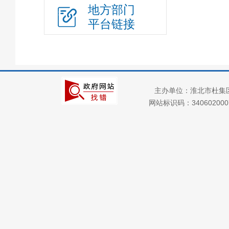
年度部门财政预决
地方部门
算及“三公” 经费情况
平台链接
财政专项资金
财政专项资金管理
和使用情况
财政专项资金清单
主办单位：淮北市杜集
财政收支情况
网站标识码：34060200
政府债务
部门项目
惠民惠农
财政资金直达基层
应急管理
行政权力
政府集中采购