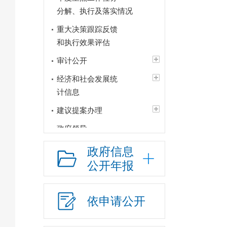
分解、执行及落实情况
重大决策跟踪反馈
和执行效果评估
审计公开
经济和社会发展统
计信息
建议提案办理
政府领导
政府机构
政府信息
公开年报
人事信息
财政资金
依申请公开
年度政府财政预决
算及“三公” 经费情况