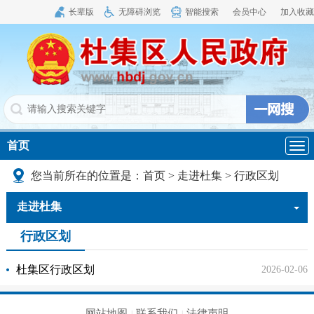
长辈版
无障碍浏览
智能搜索
会员中心
加入收藏
首页
导
航
您当前所在的位置是：
首页
>
走进杜集
>
行政区划
走进杜集
行政区划
杜集区行政区划
2026-02-06
网站地图
联系我们
法律声明
|
|