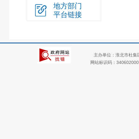
地方部门
政府集中采购
平台链接
三大攻坚战
“放管服”改革
重大建设项目
公共资源交易
主办单位：淮北市杜集
义务教育
网站标识码：34060200
户籍管理
社会救助
养老服务
公共法律服务
财政预决算
就业创业