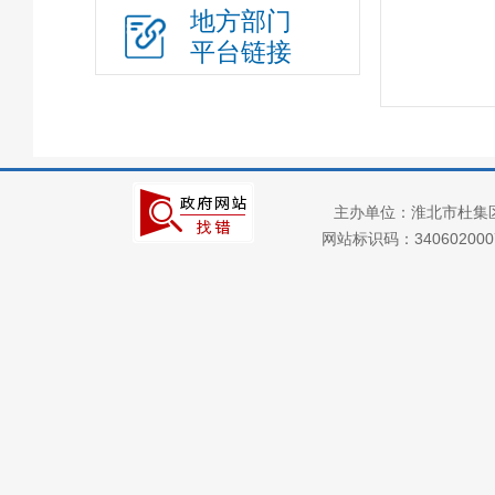
地方部门
政府集中采购
平台链接
三大攻坚战
“放管服”改革
重大建设项目
公共资源交易
主办单位：淮北市杜集
义务教育
网站标识码：34060200
户籍管理
社会救助
养老服务
公共法律服务
财政预决算
就业创业