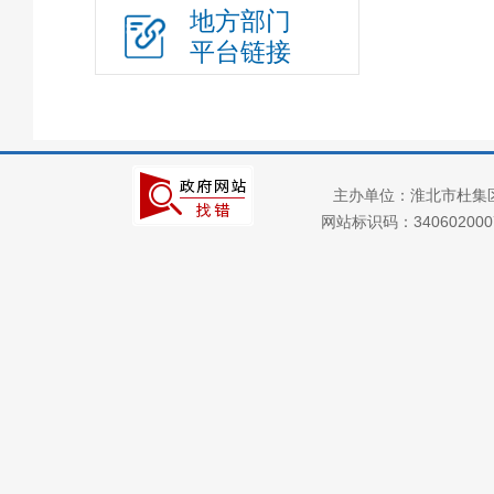
地方部门
政府集中采购
平台链接
三大攻坚战
“放管服”改革
重大建设项目
公共资源交易
主办单位：淮北市杜集
义务教育
网站标识码：34060200
户籍管理
社会救助
养老服务
公共法律服务
财政预决算
就业创业