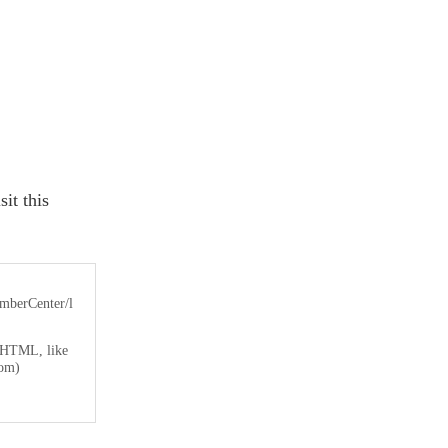
t this
mberCenter/l
KHTML, like
com)