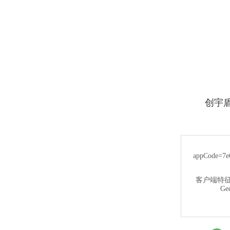
创宇盾提示
appCode=7e6
客户端特
Gec