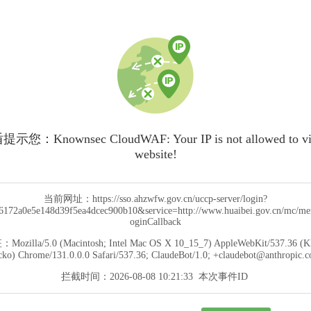
您：Knownsec CloudWAF: Your IP is not allowed to visi
website!
当前网址：
https://sso.ahzwfw.gov.cn/uccp-server/login?
172a0e5e148d39f5ea4dcec900b10&service=http://www.huaibei.gov.cn/mc/me
oginCallback
征：
Mozilla/5.0 (Macintosh; Intel Mac OS X 10_15_7) AppleWebKit/537.36 (
ko) Chrome/131.0.0.0 Safari/537.36; ClaudeBot/1.0; +claudebot@anthropic.
拦截时间：
2026-08-08 10:21:33
本次事件ID