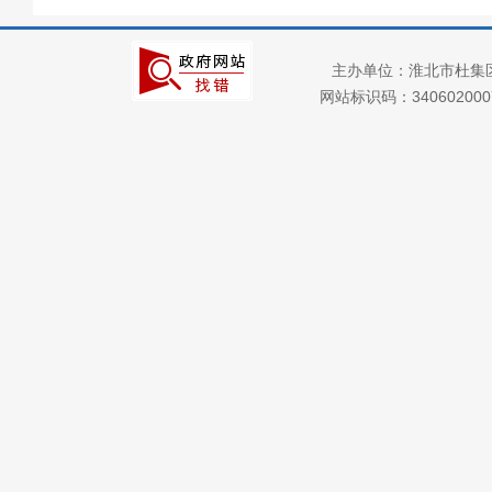
上级政策解读
主办单位：淮北市杜集
本级政策解读
网站标识码：34060200
回应关切
监督保障
就业创业
社会保险
社会公益事业建设
及重点民生领域
公共资源配置
双招双引工作