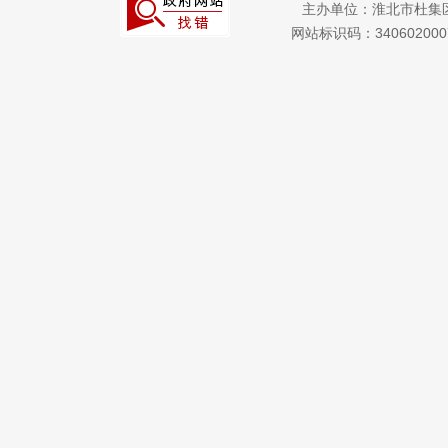
主办单位：淮北市杜集
上级政策解读
网站标识码：34060200
本级政策解读
回应关切
监督保障
就业创业
社会保险
社会公益事业建设
及重点民生领域
公共资源配置
双招双引工作