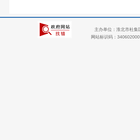
回应关切
监督保障
就业创业
主办单位：淮北市杜集
社会保险
网站标识码：34060200
社会公益事业建设
及重点民生领域
公共资源配置
双招双引工作