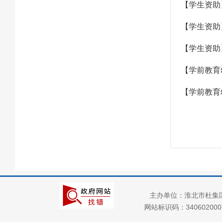
部门项目
【学生资助
应急管理
【学生资助
乡村振兴（精准脱贫）
【学生资助
权责清单和动态调
整情况
【学前教育
公共服务和中介服务
【学前教育
行政权力运行
“双随机、一公开”
网上政务服务
招标采购
新闻发布
上级政策解读
主办单位：淮北市杜集
网站标识码：34060200
本级政策解读