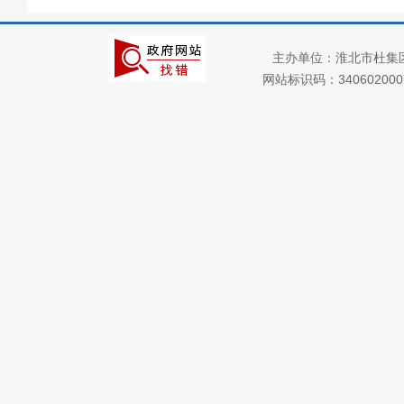
回应关切
监督保障
主办单位：淮北市杜集
义务教育
网站标识码：34060200
社会公益事业建设
及重点民生领域