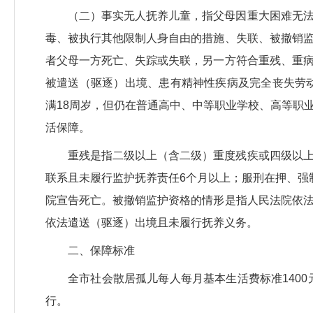
（二）事实无人抚养儿童，指父母因重大困难无
毒、被执行其他限制人身自由的措施、失联、被撤销
者父母一方死亡、失踪或失联，另一方符合重残、重
被遣送（驱逐）出境、患有精神性疾病及完全丧失劳动
满18周岁，但仍在普通高中、中等职业学校、高等职
活保障。
重残是指二级以上（含二级）重度残疾或四级以
联系且未履行监护抚养责任6个月以上；服刑在押、强
院宣告死亡。被撤销监护资格的情形是指人民法院依
依法遣送（驱逐）出境且未履行抚养义务。
二、保障标准
全市社会散居孤儿每人每月基本生活费标准140
行。