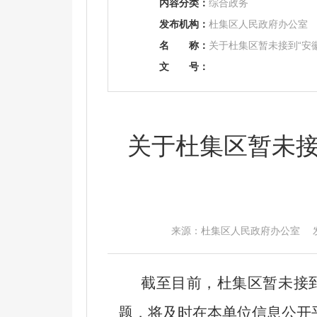
内容分类：
综合政务
发布机构：
杜集区人民政府办公室
名
称：
关于杜集区暂未接到“安
文
号：
关于杜集区暂未接
来源：杜集区人民政府办公室 发布时间
截至目前，杜集区暂未接到
题，将及时在本单位信息公开平