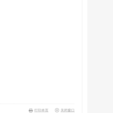
打印本页
关闭窗口