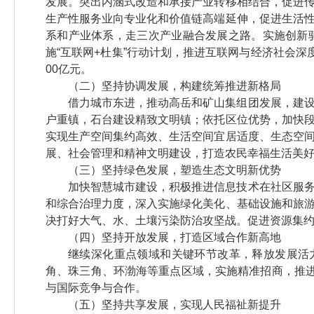
发展。突出内涵式改造和承接产业转移相结合，促进
生产性服务业向专业化和价值链高端延伸，促进生活
系和产业体系，走三次产业融合发展之路。实施创新
施“互联网+杜集”行动计划，推进互联网与经济社会深
00亿元。
（二）坚持协调发展，构建统筹推进新格局
借力城市东进，推动高岳和矿山集组团发展，建
户重镇，石台建设精致文明镇；依托区位优势，加快
实现生产空间集约高效、生活空间宜居适度、生态空
展、社会管理和精神文明建设，打造农民幸福生活美
（三）坚持绿色发展，塑造生态文明新优势
加快智慧城市建设，积极推进信息技术在社区服
和综合治理力度，深入实施绿化美化、基础设施和旅
决打好大气、水、土壤污染防治攻坚战。促进资源集
（四）坚持开放发展，打造区域合作新高地
继续深化重点领域和关键环节改革，释放发展活
角、珠三角、环渤海等重点区域，实施精准招商，推进
与国际竞争与合作。
（五）坚持共享发展，实现人民福祉新提升