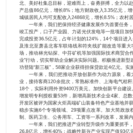
北、美好杜集总目标，迎难而上，奋勇拼搏，全力以
产总值86亿元，增长8%；地方财政收入3.35亿元，增
城镇居民人均可支配收入24868元，增长8.5%；农村居
一年来，我们把保持经济健康发展作为首要任务，
竣工投产，口子产业园、力诺光伏发电等一批项目加快建
完成投资36.5亿元，占年计划的124%，14个项目
及淮北至萧县北客车联络线和符夹线扩能改造等重大
场，推动林光钻探、中芬矿机等加强国际技术商贸合作
业”行动，切实帮助企业解决实际问题。积极推进新型
功登陆“新三板”，58家企业获得担保贷款近4亿元。实
一年来，我们把推动开放创新作为动力源泉，着
业，接待客商120余批次，常熟标准件、上海电气秸
18个，实际利用外资9400万美元。加快创新平台
增发明专利授权量53件，新增高新技术企业4家、总
开发区被评为国家火炬高端矿山装备特色产业基地并
稳步实施6个专项领域、29项重点改革。加大简政放权
制、医药卫生、公务用车、工资等一系列改革，发展
一年来，我们把推进产业转型升级作为重要抓手
26.8亿元，增长40%；战略性新兴产业实现产值93