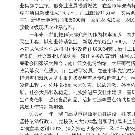
业集群专业镇。服务业发展提质增效。在全市率先高标
岸等项目新建住宅16万㎡、商业配套10万㎡，艾美
丰”。新增土地流转面积5000亩，家庭农场10家，农
获批省级现代农业示范区。
一年来，我们把解决群众关切作为根本追求，着力
民生工程。以创业带动就业，新增城镇就业9500人，城
本建成保障性住房和棚户区改造住房3034套，新开工
程6项。社会事业协调发展。深化义务教育管理体制
民歌会国家级大舞台，南山汉文化博物馆、大庄葡萄
政策落实，促进人口计生转型发展。在全市率先完成
样调查和残疾人基本服务状况与需求专项调查工作。
改造工程，办公环境得到大大改善。民族宗教、外事
展。社会大局和谐稳定。扎实推进平安杜集建设，基层
生产责任制，强化食品药品、治超控违等重点领域监
共建工作得到新加强。
过去的一年，我们高度重视政府自身建设，扎实开
坚持依法行政，自觉接受人大法律监督和政协民主监督
本满意率达到100%。深入推进政务公开，及时主动公