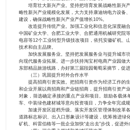
培育壮大新兴产业。坚持把培育发展战略性新兴
略性新兴产业规模化发展，大力支持康迪纳电力设备
建设，确保战略性新兴产业产值增长10%。
改造提升传统产业。加强工业化和信息化深度融
中国矿业大学、合肥工业大学、合肥通用机械研究院
电容等12个工业转型升级技改项目，依托安徽矿机、
技术和自主品牌。
加快发展服务业。坚持把发展服务业与提升城市
向现代服务业拓展。进一步扶持淘宝村电商产业园做
东部精品旅游线路，办好第三届段园葡萄采摘节，促
（三）巩固提升对外合作水平
提高招商引资实效。把招商引资作为经济工作的
和企业开展以商招商和产业链招商，提升招商引资产
对象，筛选确定承接的重点产业和项目。鼓励各载体单
车、中装绿色建材城等意向投资项目，力争全年完成规
加速开发区提档升级。落实开发区管理体制改革
道路标志标识、出入口形象设计等建设，统筹推进绿化
矿机、科雷伯格等一批企业加快“走出去”步伐，促进