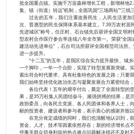
批全国重点镇。实施千万亩森林增长工程，新增林地2.
集、镇（街道）转运”机制，全面巩固“三场两站”“三线
过去的五年，我们注重改善民生，人民生活更加美好
次、普惠型的民生保障体系基本建立。7.39万农村
先进城区”称号，任庄村、石台镇先后获评全国文明
型农村合作医疗参合率连续八年全市第一。荣获“全国农
建活动先进单位” ，石台司法所获评全国模范司法所
进一步提升。
“十二五”的五年，是我区综合实力提升最快、城
一个脚印，一年一个台阶，实现了转型发展新突破。
索出符合时代要求、具有杜集特色的发展之路；只要
我们始终坚持优化政治生态与凝聚发展合力紧密结合
各位代表！五年的艰辛付出，奠定了全面转型的
果，是35万杜集人民团结奋斗、顽强拼搏的结果，是
政协委员，向各民主党派、各人民团体和各界人士，
献的投资者、建设者和参与者，表示衷心的感谢并致
在充分肯定成绩的同时，我们也清醒地认识到，
资金、人才、技术等因素依然存在；新的经济增长点
些事关群众切身利益的热点难点问题解决得还不及时