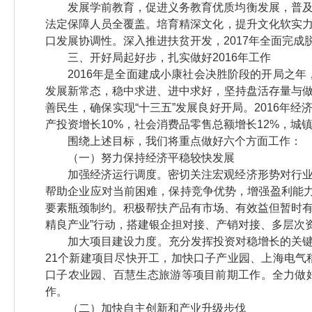
发展学前教育，促进义务教育优质均衡发展，普
法定保障人员全覆盖。培育精深文化，提升文化软实
口发展协调性。深入推进扶贫开发，2017年全面完成
三、开好局起好步，扎实做好2016年工作
2016年是全面建成小康社会决胜阶段的开局之年
发展新常态，稳中求进、进中求好，坚持盘活存量与
善民生，确保实现“十三五”发展良好开局。2016年
产投资增长10%，社会消费品零售总额增长12%，城
围绕上述目标，我们将重点做好六个方面工作：
（一）努力保持经济平稳较快发展
加强经济运行调度。密切关注宏观经济形势对行
帮助企业应对当前困难，保持竞争优势，增强盈利能力
要素瓶颈制约。积极帮扶产品有市场、有效益但暂时有
精良产业”行动，搭建银企担对接、产销对接、多层次
加大项目建设力度。充分发挥投资对稳增长的关键
21个新建项目尽快开工，加快口子产业园、上海电气
口子农业园、百慧生态旅游等项目前期工作。全力做
作。
（二）加快自主创新和产业升级步伐