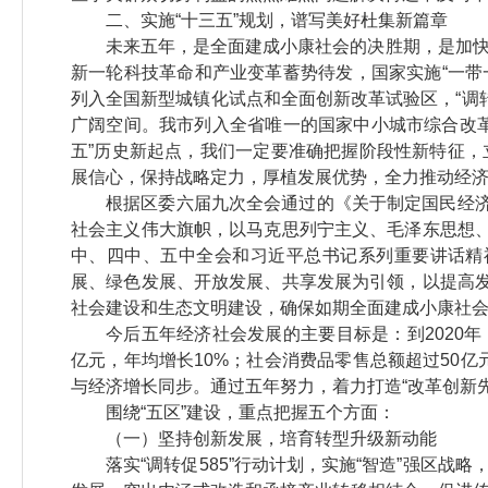
二、实施“十三五”规划，谱写美好杜集新篇章
未来五年，是全面建成小康社会的决胜期，是加
新一轮科技革命和产业变革蓄势待发，国家实施“一带
列入全国新型城镇化试点和全面创新改革试验区，“调转
广阔空间。我市列入全省唯一的国家中小城市综合改
五”历史新起点，我们一定要准确把握阶段性新特征
展信心，保持战略定力，厚植发展优势，全力推动经
根据区委六届九次全会通过的《关于制定国民经济
社会主义伟大旗帜，以马克思列宁主义、毛泽东思想、
中、四中、五中全会和习近平总书记系列重要讲话精神
展、绿色发展、开放发展、共享发展为引领，以提高发
社会建设和生态文明建设，确保如期全面建成小康社
今后五年经济社会发展的主要目标是：到2020年
亿元，年均增长10%；社会消费品零售总额超过50亿
与经济增长同步。通过五年努力，着力打造“改革创新
围绕“五区”建设，重点把握五个方面：
（一）坚持创新发展，培育转型升级新动能
落实“调转促585”行动计划，实施“智造”强区战