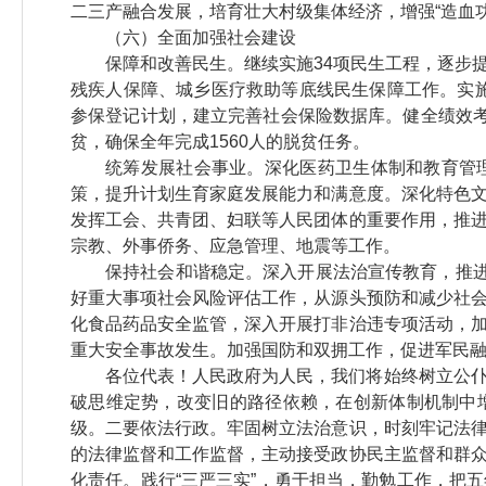
二三产融合发展，培育壮大村级集体经济，增强“造血
（六）全面加强社会建设
保障和改善民生。继续实施34项民生工程，逐步
残疾人保障、城乡医疗救助等底线民生保障工作。实施
参保登记计划，建立完善社会保险数据库。健全绩效考
贫，确保全年完成1560人的脱贫任务。
统筹发展社会事业。深化医药卫生体制和教育管
策，提升计划生育家庭发展能力和满意度。深化特色
发挥工会、共青团、妇联等人民团体的重要作用，推
宗教、外事侨务、应急管理、地震等工作。
保持社会和谐稳定。深入开展法治宣传教育，推进
好重大事项社会风险评估工作，从源头预防和减少社
化食品药品安全监管，深入开展打非治违专项活动，
重大安全事故发生。加强国防和双拥工作，促进军民
各位代表！人民政府为人民，我们将始终树立公
破思维定势，改变旧的路径依赖，在创新体制机制中
级。二要依法行政。牢固树立法治意识，时刻牢记法
的法律监督和工作监督，主动接受政协民主监督和群
化责任。践行“三严三实”，勇于担当，勤勉工作，把