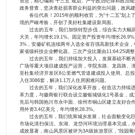
智慧，精心编制“十三五”规划。严守政治纪律和政治
政务督查，坚决查处损害群众利益的突出问题，政风
各位代表！2015年的顺利收官，为“十二五”划
境的严峻考验，开创了美好杜集建设新局面。
过去的五年，我们加快转型步伐，综合实力大幅跃
大关，年均增长19.1%。固定资产投资年均增长26.
3%，安徽矿机连续两年入选全省百强高新技术企业
家省级科技企业孵化器。三次产业比重由11:64:25调整为
过去的五年，我们持续加大投入，发展基础不断夯
广场等重大项目建成投产运营，学院东路、龙昌路、淮
至杜集经济开发区8公里燃气管道建成投入使用。总投资9
入住3086套，解决1.1万人住房困难问题。
过去的五年，我们深化改革开放，创造活力持续
革力度，与徽商银行联合设立徽银城镇化1号基金，成立
先后与韩国抱川市永中面、徐州市铜山区建立友好合作
用外资3.4亿美元，年均增长28.3%。
过去的五年，我们统筹城乡发展，社会面貌变化
市场化清扫保洁。东湖、龙岱河环境治理基本完成，
成效显著，南山风景区被评为3A级旅游景区，“段园葡