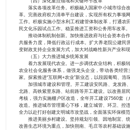
（四）深化重点领域和关键环节改革
落实各项改革任务。积极融入国家中小城市综合
革。完善政府权力清单平台建设，实现所有权力事项
工作。积极实施小型水利工程建管体制改革，打通农田
民文化乐园试点工作。稳妥推进工资和公务用车改革
推动体制机制创新。加快推进政府与社会资本合作
共服务力度，降低行政运行成本。扩大养老院公建民
变财政支持企业发展方式，加大对战略性新兴产业和
（五）大力推进城乡统筹发展
着力发展现代农业。进一步调优农业结构，积极
农业社会化服务体系，做强龙头企业，带动各类经营
家。探索推进“互联网+农业”新业态，以段园葡萄、
加强城市建设和管理。开工建设安民路、龙发路
北路、高铁紫昱东路、站前路等开工建设。以改善居
考核，强力实施棚户区改造，全年开工建设7560套
改造。推进城市管理重心下移，建立城管、环卫、控
全力以赴打好创建文明城市攻坚战，全面落实环保模
推进美丽乡村建设。坚持规划引领、因地制宜、
改善生态环境为重点，加快朔南、毛庄等农村基础设