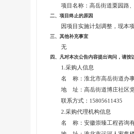
项目名称：
高岳街道栗园路
二、项目终止的原因
因项目
实施计划调整
，
现本
三、其他补充事宜
无
四、凡对本次公告内容提出询问，请按
1.采购人信息
名
称：
淮北市高岳街道办
地
址：高岳街道博庄社区党
联系方式：
15805611435
2.采购代理机构信息
名
称：
安徽崇臻工程咨询
地
址：
淮北市运河人家售