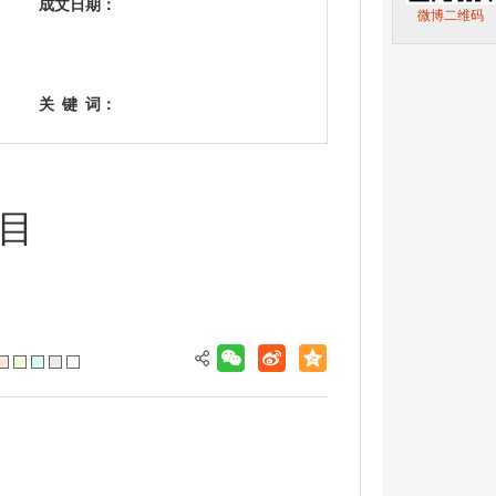
成文日期：
微博二维码
关
键
词：
目