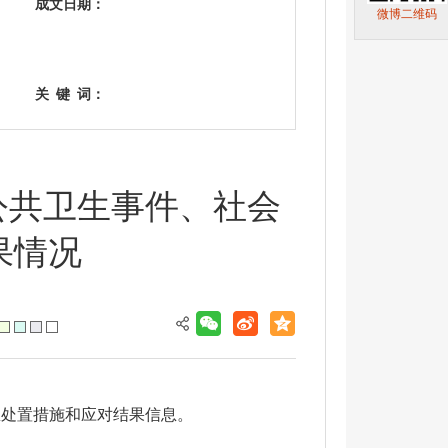
成文日期：
微博二维码
关
键
词：
、公共卫生事件、社会
果情况
急处置措施和应对结果信息。