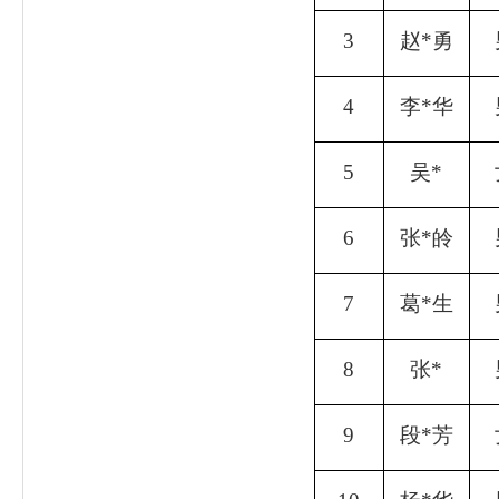
3
赵
*
勇
4
李
*
华
5
吴
*
6
张
*
皊
7
葛
*
生
8
张
*
9
段
*
芳