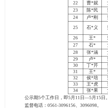
22
曹
*
妮
23
陈
*
民
24
卢
*
刚
25
石
*
义
26
王
*
27
石
*
28
张
*
涵
29
卢
*
30
丁
*
芹
31
王
*
32
侯
*
培
33
王
*
虎
34
张
*
果
公示期
5
个工作日，即
5
月
11
日
—5
月
15
日
监督电话：
0561-3096156
、
3096098
。