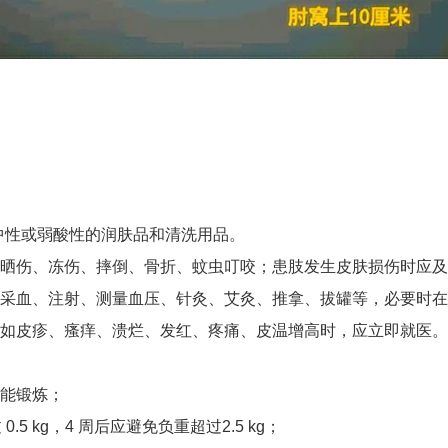
中性或弱酸性的润肤品和清洗用品。
、晒伤、冻伤、摔倒、骨折、蚊虫叮咬；患肢发生皮肤损伤时应
如采血、注射、测量血压、针灸、艾灸、推拿、拔罐等，必要时
，如皮疹、瘙痒、溃烂、发红、疼痛、皮温增高时，应立即就医。
功能锻炼；
5 kg，4 周后应避免负重超过2.5 kg；