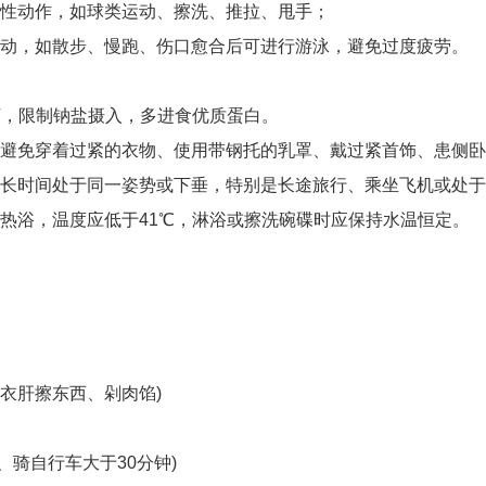
心性动作，如球类运动、擦洗、推拉、甩手；
运动，如散步、慢跑、伤口愈合后可进行游泳，避免过度疲劳。
 以下，限制钠盐摄入，多进食优质蛋白。
，避免穿着过紧的衣物、使用带钢托的乳罩、戴过紧首饰、患侧
肢长时间处于同一姿势或下垂，特别是长途旅行、乘坐飞机或处
热浴，温度应低于41℃，淋浴或擦洗碗碟时应保持水温恒定。
洗衣肝擦东西、剁肉馅)
、骑自行车大于30分钟)