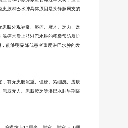
癌患肢淋巴水肿具体原因是头静脉属支的
受患肢外观异常、疼痛、麻木、乏力、反
乳腺癌术后上肢淋巴水肿的积极预防及护
预，能够明显降低患者重度淋巴水肿的发
胀，有无患肢沉重、僵硬、紧绷感、皮肤
、 患肢无力、患肢疲乏等淋巴水肿早期症
、腕横纹上10厘米、肘窝、肘窝上10厘