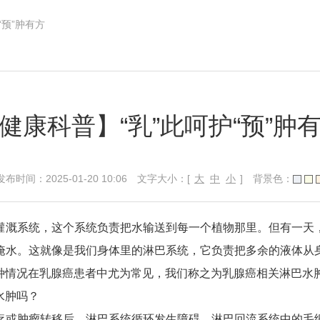
“预”肿有方
健康科普】“乳”此呵护“预”肿
：2025-01-20 10:06
文字大小：[
大
中
小
]
背景色：
灌溉系统，这个系统负责把水输送到每一个植物那里。但有一天
淹水。这就像是我们身体里的淋巴系统，它负责把多余的液体从
情况在乳腺癌患者中尤为常见，我们称之为乳腺癌相关淋巴水肿(
水肿吗？
疗或肿瘤转移后，淋巴系统循环发生障碍，淋巴回流系统中的毛