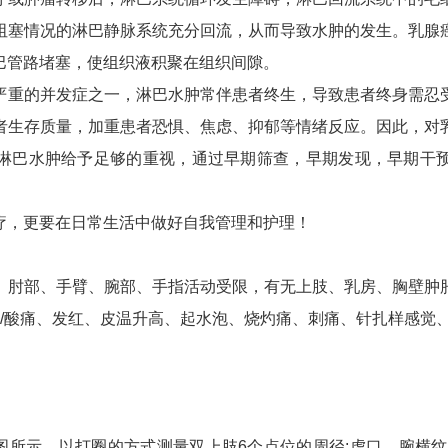
阻塞情况的淋巴静脉系统充分回流，从而导致水肿的发生。乳腺
巴管路堵塞，使组织液积聚在组织间隙。
严重的并发症之一，淋巴水肿常伴患者终生，导致患者终身需忍
者生存质量，加重患者恐惧、焦虑、抑郁等情绪反应。因此，对
淋巴水肿给予足够的重视，通过早期筛查，早期发现，早期干
疗，更要在日常生活中做好自我管理和护理！
、肘部、手臂、腕部、手指活动受限，有无上肢、乳房、胸壁肿
痛/酸痛、发红、皮温升高、起水泡、烧灼痛、刺痛、针扎样感觉
图所示，以打圈的方式测量双上肢6个点位的周径:虎口、腕横纹