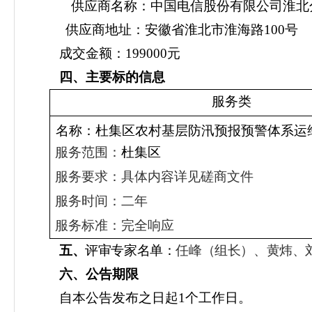
供应商名称：
中国电信股份
有限公司
淮北
供应商地址：
安徽省淮北市淮海路
100号
成交金额：
199000
元
四
、主要标的信息
服务类
名称：
杜集区农村基层防汛预报预警体系运
服务范围：
杜集区
服务要求
：
具体内容详见磋商文件
服务时间：
二年
服务标准：完全响应
五、
评审专家名单：
任峰
（组长）
、
黄炜
、
六
、
公告期限
自本公告发布之日起
1个工作日。