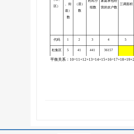
村民小
家庭承包经
、街
（居）
三调面积
区）
组数
营的农户数
道）
数
数
代码
1
2
3
4
5
杜集区
5
41
441
36157
平衡关系：10=11+12+13=14+15+16=17+18+19+2