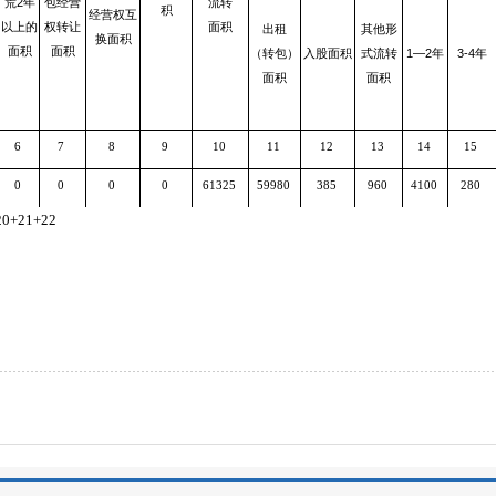
荒2年
包经营
流转
积
经营权互
以上的
权转让
面积
出租
其他形
换面积
面积
面积
（转包）
入股面积
式流转
1—2年
3-4年
面积
面积
6
7
8
9
10
11
12
13
14
15
0
0
0
0
61325
59980
385
960
4100
280
0+21+22