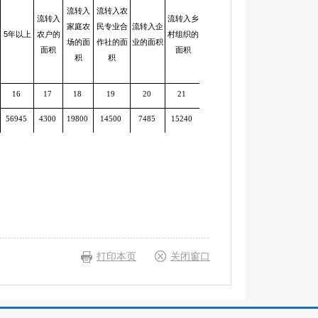
用于种植
承包耕
流转入
流转入农
粮食作物
地的农
流转入
流转入乡
流转入其
家庭农
民专业合
流转入企
的面积
户数
5年以上
农户的
村组织的
他主体的
场的面
作社的面
业的面积
面积
面积
面积
积
积
16
17
18
19
20
21
22
23
24
56945
4300
19800
14500
7485
15240
0
35600
5246
打印本页
关闭窗口