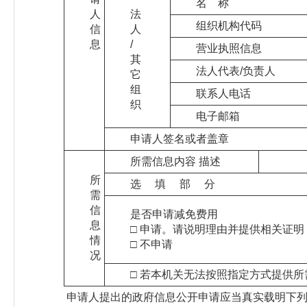
名 称
人
法
组织机构代码
信
人
息
/
营业执照信息
其
法人代表/负责人
它
组
联系人电话
织
电子邮箱
申请人签名或者盖章
所需信息内容 描述
所
选 填 部 分
需
信
是否申请减免费用
息
□ 申请。请说明理由并提供相关证明
情
□ 不申请
况
□ 若本机关无法按照指定方式提供
申请人提出的政府信息公开申请应当真实载明下