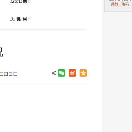
成文日期：
微博二维码
关
键
词：
况