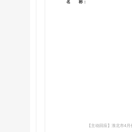
名
称：
【主动回应】淮北市4月