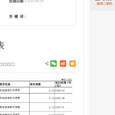
生成日期：
2023-08-29
微博二维码
关
键
词：
表