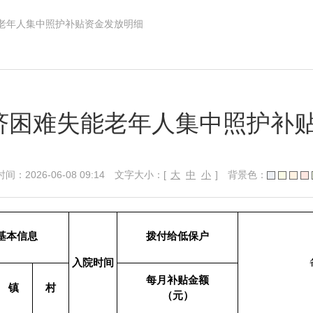
老年人集中照护补贴资金发放明细
济困难失能老年人集中照护补
026-06-08 09:14
文字大小：[
大
中
小
]
背景色：
基本信息
拨付给低保户
入院时间
每月补贴金额
镇
村
（元）