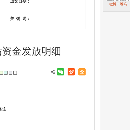
成文日期：
微博二维码
关
键
词：
贴资金发放明细
备注