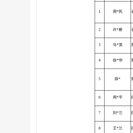
1
周*民
2
许*桥
3
马*英
4
徐*华
5
薛*
6
周*平
7
刘*兰
8
王*兰