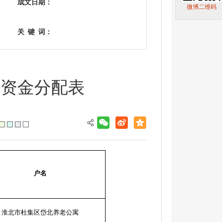
成文日期：
微博二维码
关
键
词：
理资金分配表
户名
淮北市杜集区岱北养老公寓