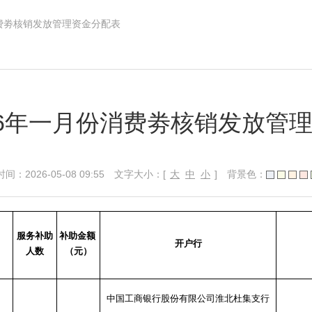
消费劵核销发放管理资金分配表
26年一月份消费劵核销发放管
026-05-08 09:55
文字大小：[
大
中
小
]
背景色：
服务补助
补助金额
开户行
人数
（元）
中国工商银行股份有限公司淮北杜集支行