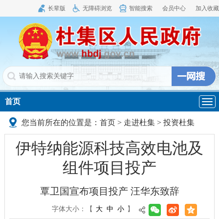
长辈版
无障碍浏览
智能搜索
会员中心
加入收藏
首页
导
航
您当前所在的位置是：
首页
>
走进杜集
>
投资杜集
伊特纳能源科技高效电池及
组件项目投产
覃卫国宣布项目投产 汪华东致辞
字体大小：
【
大
中
小
】