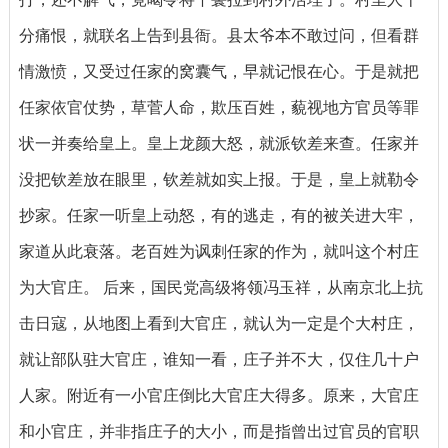
分痛恨，就联名上告到县衙。县太爷本不敢过问，但看群
情激愤，又受过任家的窝囊气，早就记恨在心。于是就把
任家依官仗势，草菅人命，欺压百姓，藐视地方官员等罪
状一并奏给皇上。皇上龙颜大怒，就派钦差来查。任家并
没把钦差放在眼里，钦差就如实上报。于是，皇上就勒令
抄家。任家一听皇上动怒，有的逃走，有的被关进大牢，
家道从此衰落。老百姓为讽刺任家的作为，就叫这个村庄
为大官庄。 后来，国民党高级将领冯玉祥，从南京北上抗
击日寇，从地图上看到大官庄，就认为一定是个大村庄，
就让部队驻大官庄，谁知一看，庄子并不大，仅住几十户
人家。附近有一小官庄倒比大官庄大得多。原来，大官庄
和小官庄，并非指庄子的大小，而是指曾出过官员的官职