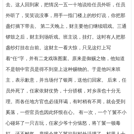
去。这人回到家，把情况一五一十地说给任员外听，任员
外听了，笑笑说没事，用手一指门楼上的纱灯说，你把那
盏灯摘下带去。 第二天晚上，财主要他们继续唱戏。三通
锣鼓之后，财主到场听戏。班主说，挂灯。这时有人把那
盏纱灯挂在台前。这财主一看大惊，只见这灯上写
着“任”字，并有二龙戏珠图案。原来是御赐之物，他知道
不是朝中官员是得不到皇上这种赐物的。于是他叫来班
主，表示歉意，并当场付了银两，送他们回家。 后来，任
员外死了，任家依财仗势，十分骄横，对乡亲也十分无
理。而各任地方官也必须拜谒，有时稍有不周，就会受到
奚落，一些官员也因此怀恨在心。 有一次，一个丫鬟不小
心碰坏了一只古玩，任家少爷十分恼怒，将丫鬟一顿毒
打，还不解气，竟喝令将丫鬟拉到村外活埋了。村里人十