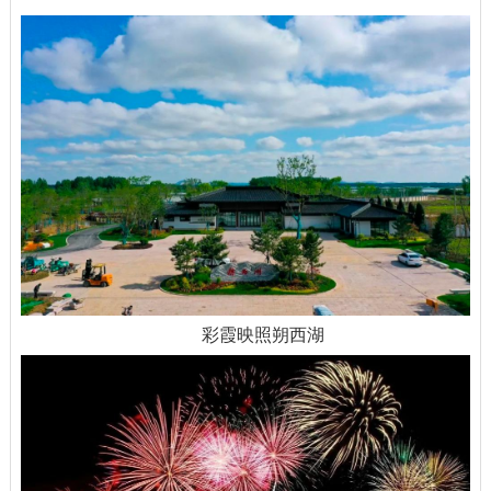
彩霞映照朔西湖