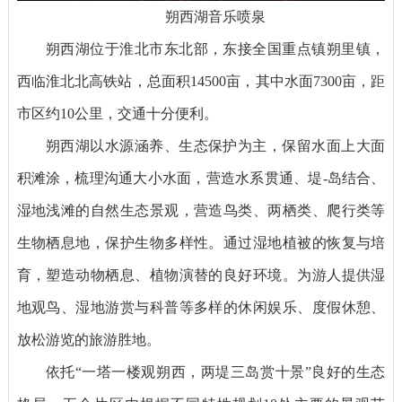
朔西湖音乐喷泉
朔西湖位于淮北市东北部，东接全国重点镇朔里镇，
西临淮北北高铁站，总面积14500亩，其中水面7300亩，距
市区约10公里，交通十分便利。
朔西湖以水源涵养、生态保护为主，保留水面上大面
积滩涂，梳理沟通大小水面，营造水系贯通、堤-岛结合、
湿地浅滩的自然生态景观，营造鸟类、两栖类、爬行类等
生物栖息地，保护生物多样性。通过湿地植被的恢复与培
育，塑造动物栖息、植物演替的良好环境。为游人提供湿
地观鸟、湿地游赏与科普等多样的休闲娱乐、度假休憩、
放松游览的旅游胜地。
依托“一塔一楼观朔西，两堤三岛赏十景”良好的生态