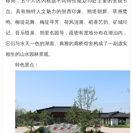
格局，五个片区内根据不同特性规划10处主要的景观节
点。具有独特人文魅力的朔西印象、朔塔朝辉、草洲鹭
鸣、柳堤花舞、梅堤寻芳、荷风涟漪、稻香艺韵、矿城印
记、音乐喷泉、朔里名园等，疏密有度地分布在湖泊内，
它们与水天一色的湖面、典雅的廊桥馆舍构成了一副虚实
相生的山水园林景观。
特色景点：