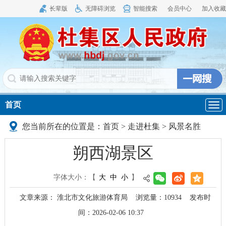
长辈版
无障碍浏览
智能搜索
会员中心
加入收藏
首页
导
航
您当前所在的位置是：
首页
>
走进杜集
>
风景名胜
朔西湖景区
字体大小：
【
大
中
小
】
文章来源： 淮北市文化旅游体育局
浏览量：
10934
发布时
间：2026-02-06 10:37