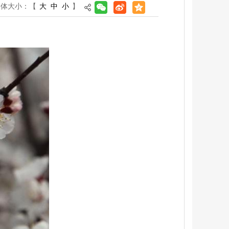
字体大小：
【
大
中
小
】