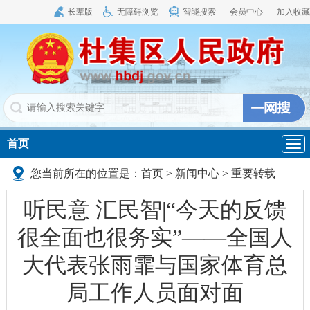
长辈版
无障碍浏览
智能搜索
会员中心
加入收藏
首页
导
航
您当前所在的位置是：
首页
>
新闻中心
>
重要转载
听民意 汇民智|“今天的反馈
很全面也很务实”——全国人
大代表张雨霏与国家体育总
局工作人员面对面