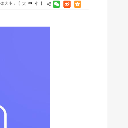
字体大小：
【
大
中
小
】