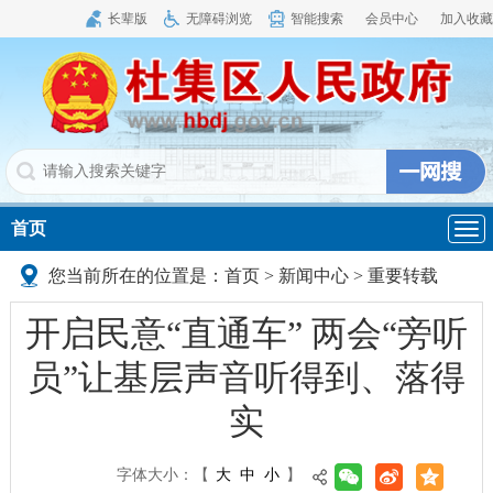
长辈版
无障碍浏览
智能搜索
会员中心
加入收藏
首页
导
航
您当前所在的位置是：
首页
>
新闻中心
>
重要转载
开启民意“直通车” 两会“旁听
员”让基层声音听得到、落得
实
字体大小：
【
大
中
小
】