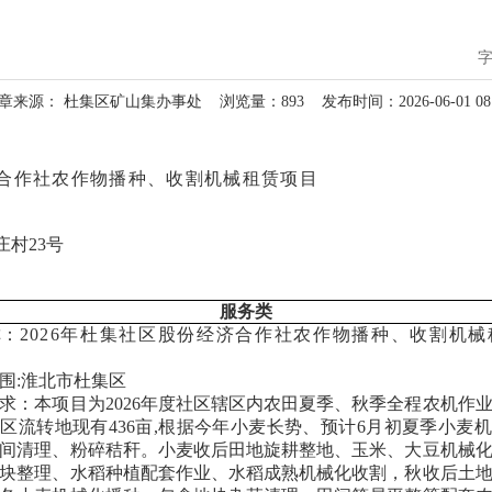
章来源： 杜集区矿山集办事处
浏览量：
893
发布时间：2026-06-01 08
济合作社农作物播种、收割机械租赁项目
村23号
服务类
称：
2026年杜集社区股份经济合作社农作物播种、收割机械
围:
淮北市
杜集区
求
：本项目为2026年度社区辖区内农田夏季、秋季全程农机作
区流转地现有436
亩
,根据
今年
小麦长势、预计6月初夏季小麦
间清理、粉碎秸秆
。
小麦收后田地旋耕整地、玉米、大豆机械
块整理、水稻种植配套作业、水稻成熟机械化收割
，
秋收后土