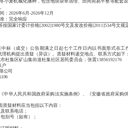
冬小麦机械化播种
，
包含地块杂草清理、田间简易平整等配套
。
间
：
2026年6月-2026年12月
准：完全响应
按国家计委计价格[2002]1980号文及发改价格[2011]534号文
标（成交）公告期满之日起七个工作日内以书面形式在工作时间（
代理机构
提出质疑（异议）。质疑材料递交地点、联系方式如下
北市杜集区矿山集街道杜集社区居民委员会
；
张震13856192176
账户
限公司
106
《中华人民共和国政府采购法实施条例》、《安徽省政府采购
面质疑材料应当包括以下内容：
人及联系电话；
、包别号（如有）；