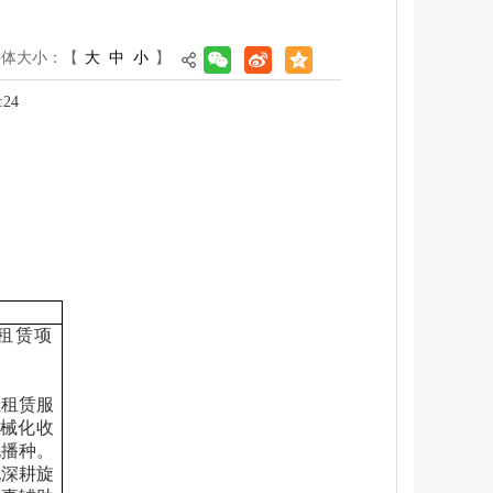
字体大小：
【
大
中
小
】
:24
租赁项
业租赁服
机械化收
化播种
。
地深耕旋