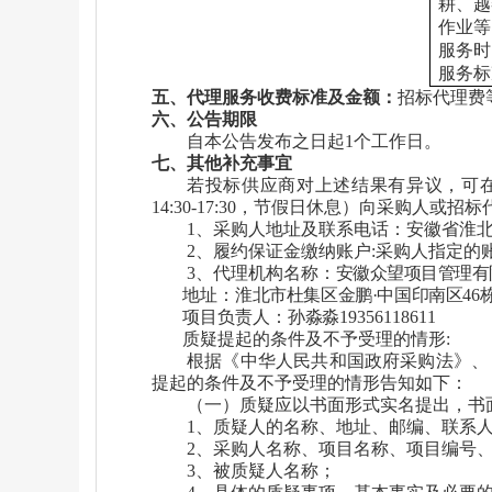
耕、越
作业
等
服务时
服务标
五
、代理服务收费标准及金额：
招标代理费等
六
、公告期限
自本公告发布之日起
1
个工作日。
七
、其他补充事宜
若投标供应商对上述结果有异议，可在中
14:30-17:30，节假日休息）向采购人或
招标
1、
采购人地址及联系电话：
安徽省淮
2、履约保证金缴纳账户:采购人指定的
3、
代理机构
名称：
安徽众望项目管理有
地址：
淮北市杜集区金鹏·中国印南区46栋
项目负责人：
孙淼淼
19356118611
质疑提起的条件及不予受理的情形:
根据《中华人民共和国政府采购法》、
提起的条件及不予受理的情形告知如下：
（一）质疑应以书面形式实名提出，书
1、质疑人的名称、地址、邮编、联系
2、采购人名称、项目名称、项目编号
3、被质疑人名称；