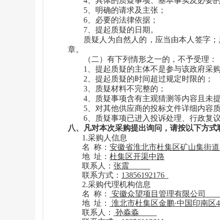
4、具体的质疑事项、基本事实及必要
5、明确的请求及主张；
6、必要的法律依据；
7、提起质疑的日期。
质疑人为自然人的，应当由本人签字；
章。
（二）有下列情形之一的，不予受理：
1、提起质疑的主体不是参与该政府采
2、提起质疑的时间超过规定时限的；
3、质疑材料不完整的；
4、质疑事项含有主观猜测等内容且未
5、对其他供应商的投标文件详细内容
6、质疑事项已进入投诉处理、行政复
八
、凡对本次采购提出询问，请按以下方式
1.采购人
信息
名 称
：
安徽省淮北市杜集区矿山集街道
地
址：
杜集区开渠中路
联系人：
张震
联系
方式
：
13856192176
2.采购代理机构
信息
名 称
：
安徽众望项目管理有限公司
地 址：
淮北市杜集区金鹏·中国印南区46
联系人：
孙淼淼