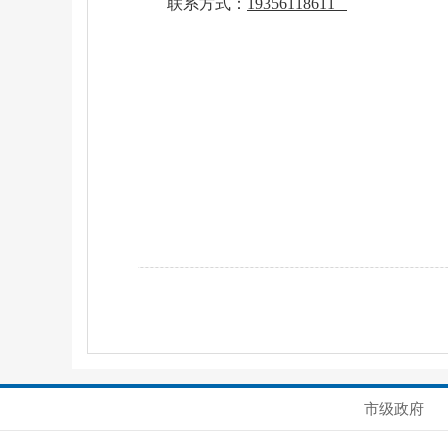
联系
方式
：
19356118611
市级政府