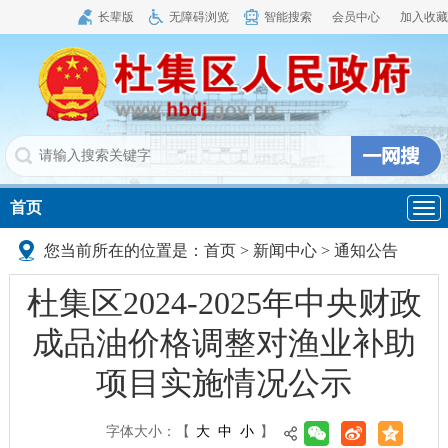
长辈版
无障碍浏览
智能搜索
会员中心
加入收藏
首页
导
航
您当前所在的位置是：
首页
>
新闻中心
>
通知公告
杜集区2024-2025年中央财政
成品油价格调整对渔业补助
项目实施情况公示
字体大小：
【
大
中
小
】