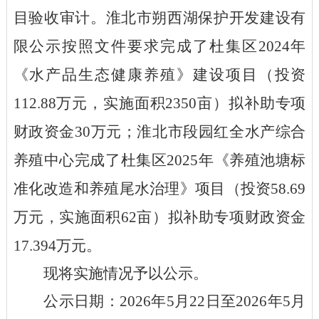
目验收审计。淮北市朔西湖保护开发建设有
限公示按照文件要求完成了杜集区
2024年
《水产品生态健康养殖》建设项目（投资
112.88万元，实施面积2350亩）拟补助专项
财政资金30万元；淮北市段园红全水产综合
养殖中心完成了杜集区
202
5
年
《养殖池塘标
准化改造和养殖尾水治理》项目（投资
58.69
万元，
实施面积
62亩
）
拟补助专项财政资金
17.394万元。
现将实施情况
予以公示
。
公示
日期：
202
6
年
5
月
22
日至
202
6
年
5
月