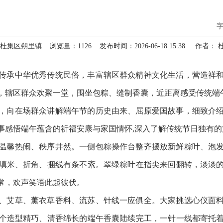
 杜集区朔里镇
浏览量：
1126
发布时间：2026-06-18 15:38
作者： 
传承中华优秀传统民俗，丰富辖区群众精神文化生活，营造祥
，辖区群众欢聚一堂，围坐包粽、缝制香囊，近距离感受传统端
，向在场群众讲解端午节的历史由来、屈原爱国故事，细致介
事感悟端午蕴含的祈福安康与家国情怀,深入了解传统节日独有的
温馨热闹、秩序井然。一侧包粽操作台整齐摆放新鲜粽叶、泡
填米、折角、捆线有条不紊。翠绿粽叶在指尖来回翻转，淡淡
常，欢声笑语此起彼伏。
、艾草、薰衣草香料、流苏、针线一应俱全。大家挑选心仪面
个造型精巧、清香绵长的端午香囊陆续完工，一针一线都寄托