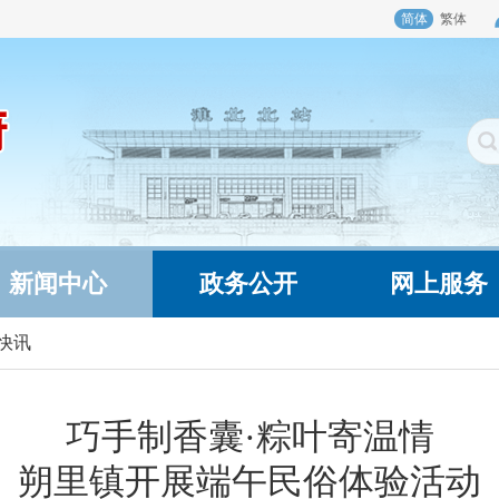
简体
繁体
新闻中心
政务公开
网上服务
快讯
巧手制香囊·粽叶寄温情
朔里镇开展端午民俗体验活动