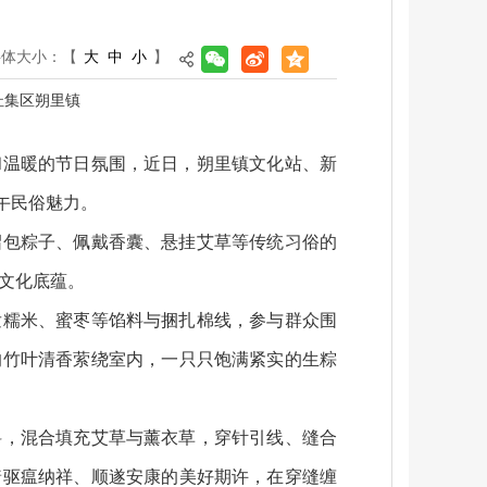
字体大小：
【
大
中
小
】
杜集区朔里镇
和温暖的节日氛围，近日，朔里镇文化站、新
午民俗魅力。
绍包粽子、佩戴香囊、悬挂艾草等传统习俗的
文化底蕴。
发糯米、蜜枣等馅料与捆扎棉线，参与群众围
的竹叶清香萦绕室内，一只只饱满紧实的生粽
料，混合填充艾草与薰衣草，穿针引线、缝合
着驱瘟纳祥、顺遂安康的美好期许，在穿缝缠