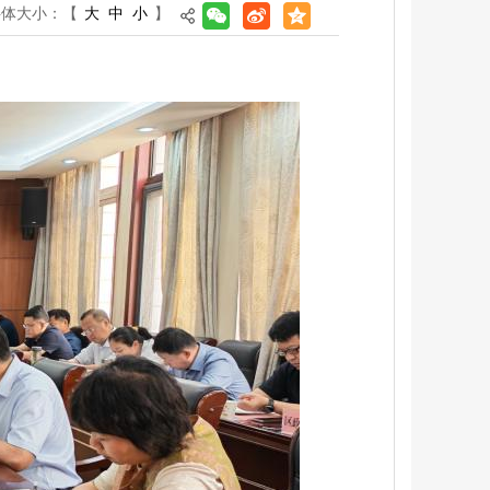
字体大小：
【
大
中
小
】