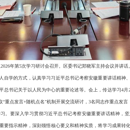
组
202
6
年第
5
次学习研讨会召开。区委书记
郑晓军
主持会议并讲话
人自学
的
方式，认真学习习近平总书记考察安徽重要讲话精神
平总书记关于以人民为中心的重要论述
等。会上，传达学习
4
月
取
“重点发言
+
随机点名”机制开展交流研讨，
3
名同志作重点发言
学习。
要深入学习贯彻习近平总书记考察安徽重要讲话精神，坚
重要指示精神，深刻领悟核心要义和精神实质，将学习成果转