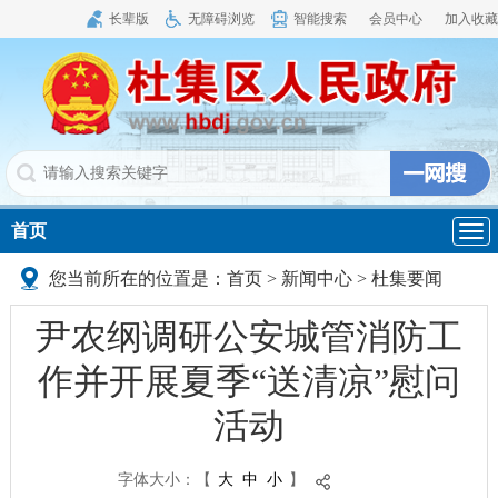
长辈版
无障碍浏览
智能搜索
会员中心
加入收藏
首页
导
航
您当前所在的位置是：
首页
>
新闻中心
>
杜集要闻
尹农纲调研公安城管消防工
作并开展夏季“送清凉”慰问
活动
字体大小：
【
大
中
小
】