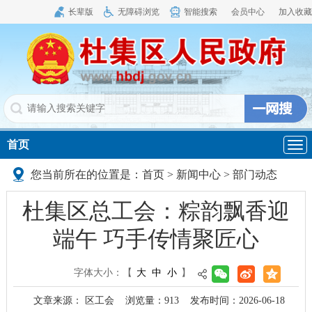
长辈版
无障碍浏览
智能搜索
会员中心
加入收藏
首页
导
航
您当前所在的位置是：
首页
>
新闻中心
>
部门动态
杜集区总工会：粽韵飘香迎
端午 巧手传情聚匠心
字体大小：
【
大
中
小
】
文章来源： 区工会
浏览量：
913
发布时间：2026-06-18