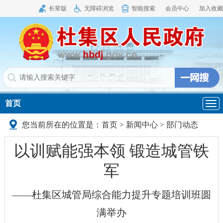
长辈版
无障碍浏览
智能搜索
会员中心
加入收藏
首页
导
航
您当前所在的位置是：
首页
>
新闻中心
>
部门动态
以训赋能强本领 锻造城管铁
军
——杜集区城管局综合能力提升专题培训班圆
满举办