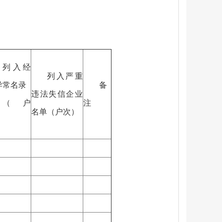
列入经
列入严重
异常名录
备
违法失信企业
（户
注
名单（户次）
）