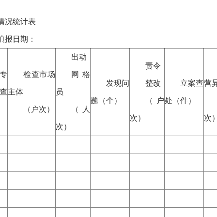
情况统计表
日期：
出动
责令
专
检查市场
网格
发现问
整改
立案查
营
查
主体
员
题（个）
（户
处（件）
（户次）
（人
次）
次
次）